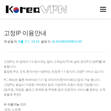
내
용
메뉴
으
로
바
로
HOME
한국 VPN
회사소개
NEWS
고정IP 이용안내
가
기
작성일자
8월 21, 2020
글쓴이
ALEXANDERMCLEE
고정IP는 타 업체의 1:n 방식과는 달리 고객님의 PC에 실제 공인IP(고정IP)를 배
분합니다.
할당된 IP는 오직 혼자서만 사용하는 진정한 1:1 방식의 고정IP 서비스 입니다.
PC, Mac은 물론 Android 기기 및 iOS(아이폰/아이패드) 접속 가능 합니다.
고정IP는 발급시 지정된 서버로만 접속 가능하며 요청시 변경 가능합니다.
(업무용, 게임용, 블로그 최적화 등 IP변동 없이 안정적인 서비스를 원하는 고객
분들께 추천!)
※ 이용가능 기기
피씨, 노트북