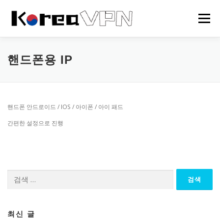
내
용
메뉴
으
로
바
로
HOME
한국 VPN
회사소개
NEWS
핸드폰용 IP
가
기
핸드폰 안드로이드 / IOS / 아이폰 / 아이 패드
간편한 설정으로 진행
검
색:
최신 글