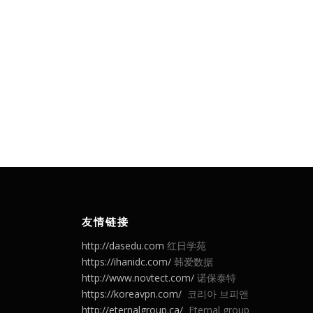
友情链接
http://dasedu.com
红日学苑
https://ihanidc.com/
韩爱数据
http://www.novtect.com/
诺保泰特
https://koreavpn.com/
코리아 브피앤
http://eternalgroup.ca/
Eternal group