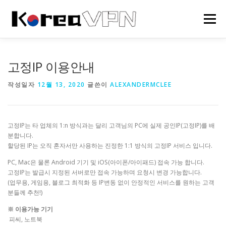
내
용
메뉴
으
로
바
로
HOME
한국 VPN
회사소개
NEWS
고정IP 이용안내
가
기
작성일자
12월 13, 2020
글쓴이
ALEXANDERMCLEE
고정IP는 타 업체의 1:n 방식과는 달리 고객님의 PC에 실제 공인IP(고정IP)를 배
분합니다.
할당된 IP는 오직 혼자서만 사용하는 진정한 1:1 방식의 고정IP 서비스 입니다.
PC, Mac은 물론 Android 기기 및 iOS(아이폰/아이패드) 접속 가능 합니다.
고정IP는 발급시 지정된 서버로만 접속 가능하며 요청시 변경 가능합니다.
(업무용, 게임용, 블로그 최적화 등 IP변동 없이 안정적인 서비스를 원하는 고객
분들께 추천!)
※ 이용가능 기기
피씨, 노트북