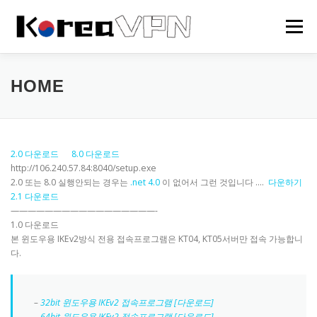
내
용
메뉴
으
로
바
로
HOME
한국 VPN
회사소개
NEWS
HOME
가
기
2.0 다운로드
8.0 다운로드
http://106.240.57.84:8040/setup.exe
2.0 또는 8.0 실행안되는 경우는
.net 4.0
이 없어서 그런 것입니다 ….
다운하기
2.1 다운로드
—————————————————-
1.0 다운로드
본 윈도우용 IKEv2방식 전용 접속프로그램은 KT04, KT05서버만 접속 가능합니
다.
–
32bit 윈도우용 IKEv2 접속프로그램 [다운로드]
–
64bit 윈도우용 IKEv2 접속프로그램 [다운로드]