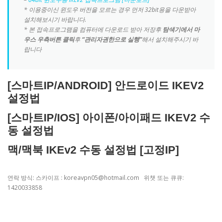
* 이용중이신 윈도우 버전을 모르는 경우 먼저 32bit용을 다운받아
설치해보시기 바랍니다.
* 본 접속프로그램을 컴퓨터에 다운로드 받아 저장후
탐색기에서 마
우스 우측버튼 클릭
후
“관리자권한으로 실행”
해서 설치해주시기 바
랍니다
[스마트IP/ANDROID] 안드로이드 IKEV2
설정법
[스마트IP/IOS] 아이폰/아이패드 IKEV2 수
동 설정법
맥/맥북 IKEv2 수동 설정법 [고정IP]
연락 방식: 스카이프 : koreavpn05@hotmail.com 위챗 또는 큐큐:
1420033858