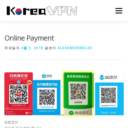
내
용
메뉴
으
로
바
로
HOME
한국 VPN
회사소개
NEWS
Online Payment
가
기
작성일자
4월 5, 2018
글쓴이
ALEXANDERMCLEE
在线支付
여기로 입금 부탁 합니다 .